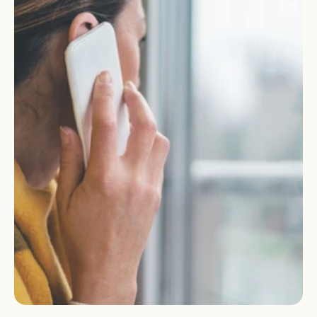
Vous faites face à un 
décès ?
Contactez rapidement un 
conseiller funéraire 
24H/24
 et 
7J/7
.
Appeler un conseiller
Appeler un conseiller
Devis immédiat