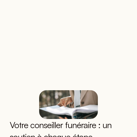
domicile ou sur la voie publique.
📞 
Contactez-nous dès maintenant pour u
prise en charge rapide : 
01 69 93 00 59
Nous appeler
Devis obsèques
Votre conseiller funéraire : un 
soutien à chaque étape