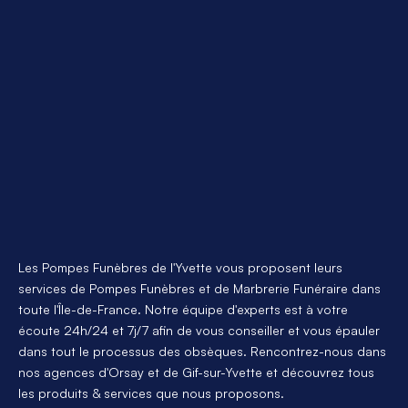
Notre funérarium
Nous contacter
Obsèques
Prévoyance
Marbrerie funéraire
Avis de décès en ligne
Espace privé
Fleurs de deuil
Les Pompes Funèbres de l'Yvette vous proposent leurs 
Devis en ligne
services de Pompes Funèbres et de Marbrerie Funéraire dans 
toute l'Île-de-France. Notre équipe d'experts est à votre 
écoute 24h/24 et 7j/7 afin de vous conseiller et vous épauler 
dans tout le processus des obsèques. Rencontrez-nous dans 
nos agences d'Orsay et de Gif-sur-Yvette et découvrez tous 
les produits & services que nous proposons. 