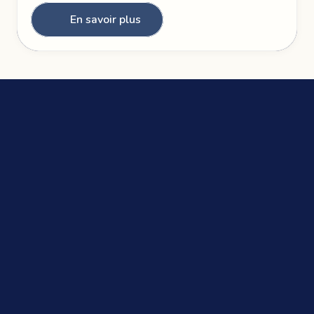
En savoir plus
Permanence 24H/24 - 7J/7
Appeler un conseiller
Appeler un conseiller