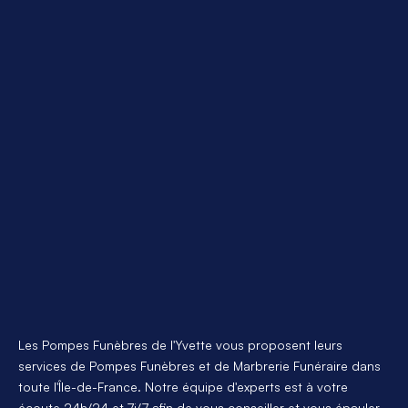
Devis immédiat
Devis immédiat
Nos agences
Notre funérarium
Nous contacter
Obsèques
Prévoyance
Marbrerie funéraire
Avis de décès en ligne
Espace privé
Fleurs de deuil
Les Pompes Funèbres de l'Yvette vous proposent leurs 
Devis en ligne
services de Pompes Funèbres et de Marbrerie Funéraire dans 
toute l'Île-de-France. Notre équipe d'experts est à votre 
écoute 24h/24 et 7j/7 afin de vous conseiller et vous épauler 